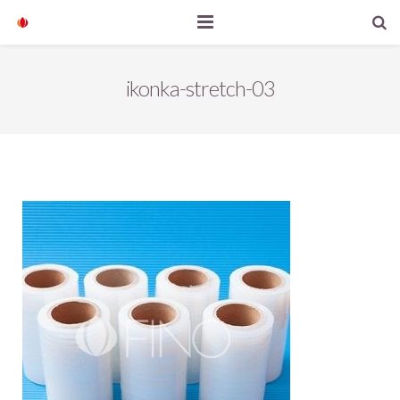
Start
ikonka-stretch-03
Nasze produkty
O firmie
Aktualności
Kontakt