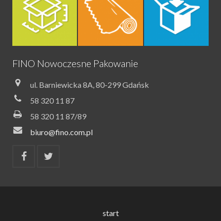
FINO Nowoczesne Pakowanie
ul. Barniewicka 8A, 80-299 Gdańsk
58 320 11 87
58 320 11 87/89
biuro@fino.com.pl
start