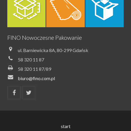
FINO Nowoczesne Pakowanie
ul. Barniewicka 8A, 80-299 Gdańsk
58 320 11 87
58 320 11 87/89
biuro@fino.com.pl
start