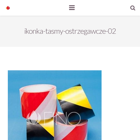
Start
ikonka-tasmy-ostrzegawcze-02
Nasze produkty
O firmie
Aktualności
Kontakt