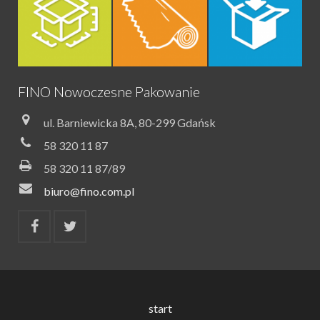
FINO Nowoczesne Pakowanie
ul. Barniewicka 8A, 80-299 Gdańsk
58 320 11 87
58 320 11 87/89
biuro@fino.com.pl
start