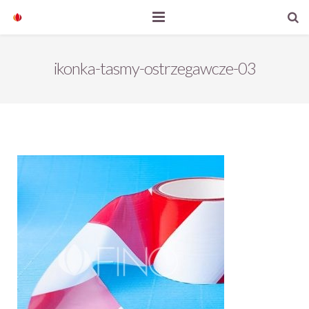
Start
ikonka-tasmy-ostrzegawcze-03
Nasze produkty
O firmie
Aktualności
Kontakt