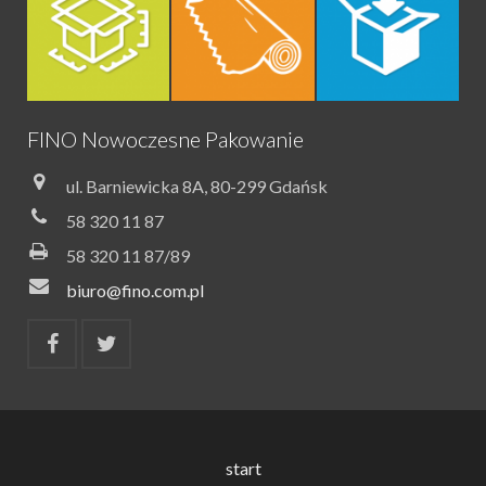
FINO Nowoczesne Pakowanie
ul. Barniewicka 8A, 80-299 Gdańsk
58 320 11 87
58 320 11 87/89
biuro@fino.com.pl
start