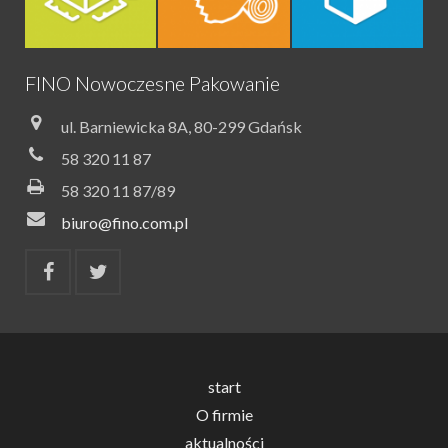
FINO Nowoczesne Pakowanie
ul. Barniewicka 8A, 80-299 Gdańsk
58 320 11 87
58 320 11 87/89
biuro@fino.com.pl
start
O firmie
aktualności