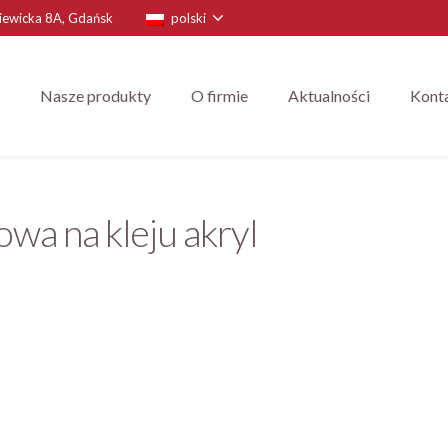
niewicka 8A, Gdańsk
polski
Nasze produkty
O firmie
Aktualności
Kont
wa na kleju akryl