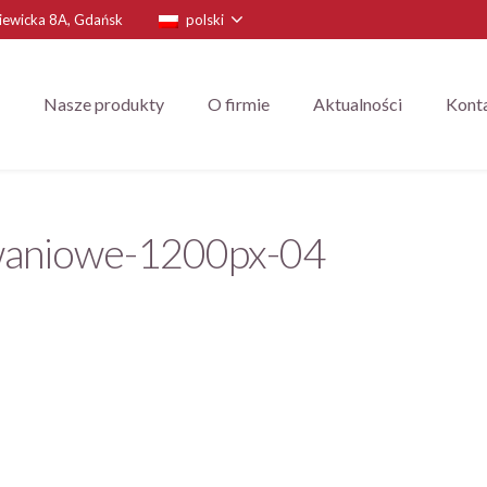
niewicka 8A, Gdańsk
polski
Nasze produkty
O firmie
Aktualności
Kont
owaniowe-1200px-04