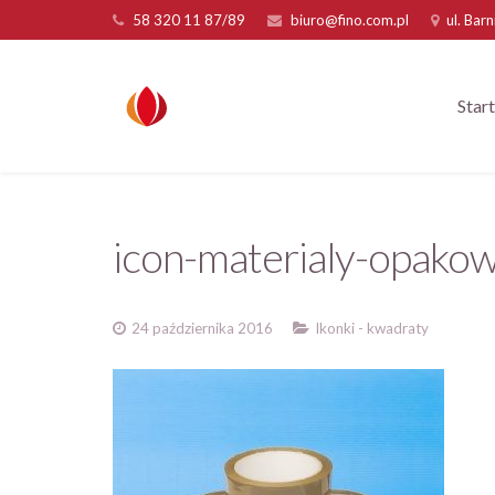
58 320 11 87/89
biuro@fino.com.pl
ul. Bar
Start
icon-materialy-opak
24 października 2016
Ikonki - kwadraty