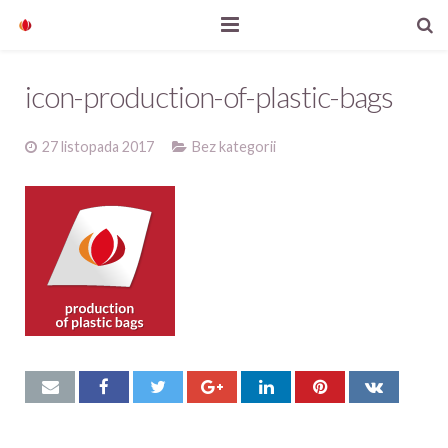
Start
icon-production-of-plastic-bags
Nasze produkty
27 listopada 2017
Bez kategorii
O firmie
Aktualności
Kontakt