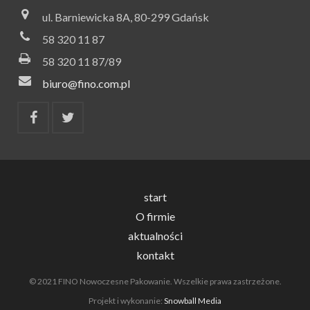
ul. Barniewicka 8A, 80-299 Gdańsk
58 320 11 87
58 320 11 87/89
biuro@fino.com.pl
start
O firmie
aktualności
kontakt
© 2021 FINO Nowoczesne Pakowanie. Wszelkie prawa zastrzeżone.
Projekt i wykonanie:
Snowball Media