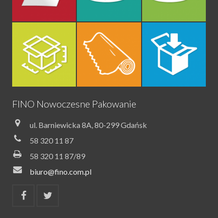
FINO Nowoczesne Pakowanie
ul. Barniewicka 8A, 80-299 Gdańsk
58 320 11 87
58 320 11 87/89
biuro@fino.com.pl