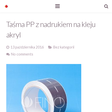
Start
Taśma PP z nadrukiem na kleju
Nasze produkty
akryl
O firmie
13 października 2016
Bez kategorii
Aktualności
No comments
Kontakt