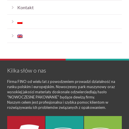
Kontakt
Kilka słów o nas
Firma FINO od wielu lat z powodzeniem prowadzi działalność na
runku polskim i europejskim. Nowoczesny park maszynowy oraz
wysokiej jakości materiały doskonale odzwierciedlają hasło
"NOWOCZESNE PAKOWANIE" będące dewizą firmy.
Naszym celem jest profesjonalna i szybka pomoc klientom w
rozwiązywaniu ich problemów związanych z opakowaniem.