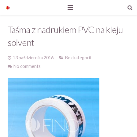
Start
Taśma z nadrukiem PVC na kleju
Nasze produkty
solvent
O firmie
13 października 2016
Bez kategorii
Aktualności
No comments
Kontakt