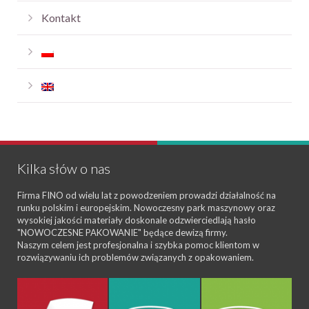
Kontakt
Kilka słów o nas
Firma FINO od wielu lat z powodzeniem prowadzi działalność na
runku polskim i europejskim. Nowoczesny park maszynowy oraz
wysokiej jakości materiały doskonale odzwierciedlają hasło
"NOWOCZESNE PAKOWANIE" będące dewizą firmy.
Naszym celem jest profesjonalna i szybka pomoc klientom w
rozwiązywaniu ich problemów związanych z opakowaniem.