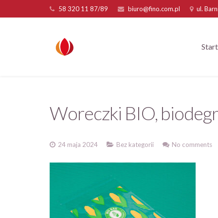
58 320 11 87/89
biuro@fino.com.pl
ul. Bar
Start
Woreczki BIO, biodeg
24 maja 2024
Bez kategorii
No comments