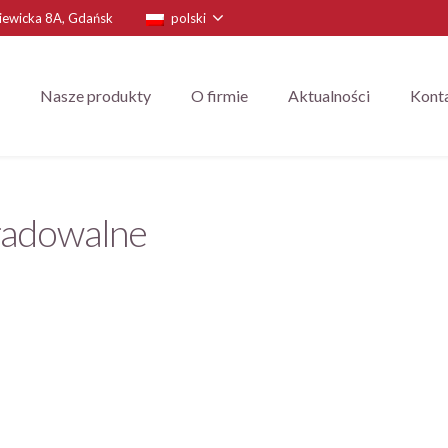
niewicka 8A, Gdańsk
polski
Nasze produkty
O firmie
Aktualności
Kont
radowalne