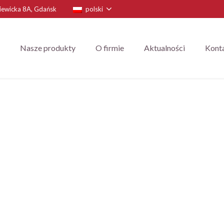
niewicka 8A, Gdańsk
polski
Nasze produkty
O firmie
Aktualności
Kont