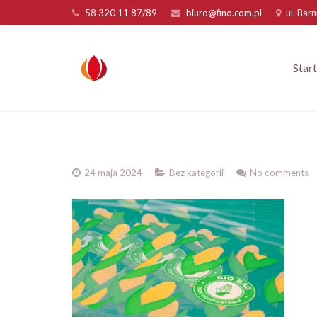
58 320 11 87/89
biuro@fino.com.pl
ul. Bar
Start
24 maja 2024
Bez kategorii
No comments