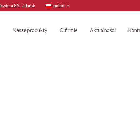
niewicka 8A, Gdańsk
polski
Nasze produkty
O firmie
Aktualności
Kont