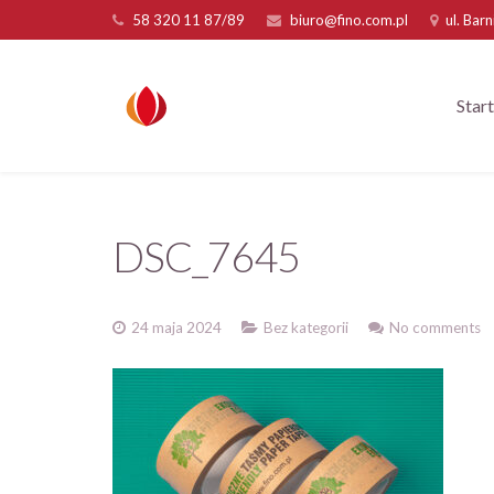
58 320 11 87/89
biuro@fino.com.pl
ul. Bar
Start
DSC_7645
24 maja 2024
Bez kategorii
No comments