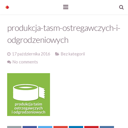
Start
produkcja-tasm-ostregawczych-i-
Nasze produkty
odgrodzeniowych
O firmie
17 października 2016
Bez kategorii
Aktualności
No comments
Kontakt