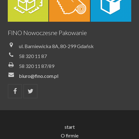
FINO Nowoczesne Pakowanie
ul. Barniewicka 8A, 80-299 Gdańsk
58 320 11 87
58 320 11 87/89
biuro@fino.com.pl
start
O firmie