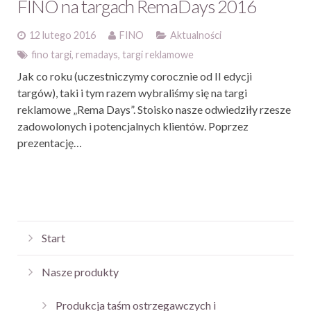
FINO na targach RemaDays 2016
12 lutego 2016
FINO
Aktualności
fino targi
,
remadays
,
targi reklamowe
Jak co roku (uczestniczymy corocznie od II edycji
targów), taki i tym razem wybraliśmy się na targi
reklamowe „Rema Days”. Stoisko nasze odwiedziły rzesze
zadowolonych i potencjalnych klientów. Poprzez
prezentację…
Start
Nasze produkty
Produkcja taśm ostrzegawczych i