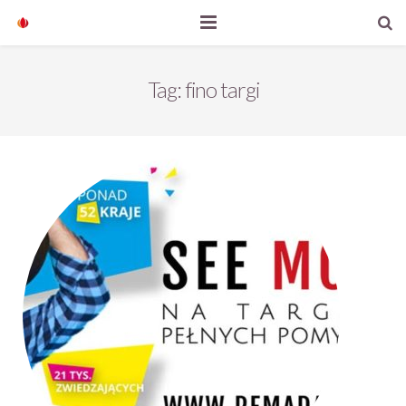
Start
Tag:
fino targi
Nasze produkty
O firmie
Aktualności
Kontakt